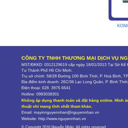
KONI
CÔNG TY TNHH THƯƠNG MẠI DỊCH VỤ N
MST/ĐKKD: 0312129619 cấp ngày 18/01/2013 Tại Sở Kế H
Tư Thành Phố Hồ Chí Minh.
Trụ sở chính: 58/28 Đường 100 Bình Thới, P. Hoà Bình, T
Địa điểm kinh doanh: 26C/36 Lạc Long Quân, P. Bình Th
Điện thoại: 028. 3975 6541
Hotline: 0983038301
Kh
ông áp dụng thanh toán và đặt hàng online. Hình ả
thuật chỉ mang tính chất tham khảo.
Email: mayinnguyennhan@nguyennhan.vn
Website: http://www.nguyennhan.vn
© Copyright 2016 Nguyễn Nhân. All rights reserved.