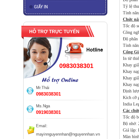
GIẤY IN
Tỷ lệ th
Tính năn
Chức nă
Tốc độ s
HỖ TRỢ TRỰC TUYẾN
Công ngh
Độ phân 
Tính năn
Cổng Gi
In từ thi
0983038301
Khay giấ
Khay nạp
Khay giấ
Khay nạp
Mr.Thái
Định lượ
Cậu bé 12 tuổi phát minh
0983038301
Kích cỡ 
máy in từ bộ đồ chơi
Lego
India Le
Ms.Nga
Các chứ
0919038301
10 sản phẩm kinh ngạc
Tốc độ b
được tạo ra từ máy in 3D
Bộ nhớ:
Email:
Giả lập:
mayinnguyennhan@nguyennhan.vn
Màn hình