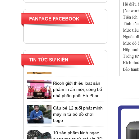
Máy in 3D hoa quả có
Hệ điều 
khả năng tạo ra trái cây
(Network
lai
Tiện ích
FANPAGE FACEBOOK
Tính năn
Chế biến máy đánh chữ
Mức tiêu
"cổ lỗ sỉ" thành máy in
Nguồn đ
Mức độ ồ
Hộp mực 
Kính thực tế ảo làm từ
Trống từ
máy in 3D
TIN TỨC SỰ KIỆN
Kích thư
Bảo hành
Ricoh giới thiệu loạt sản
phẩm in ấn mới, công bố
nhà phân phối Hà Phan
Cậu bé 12 tuổi phát minh
máy in từ bộ đồ chơi
Lego
10 sản phẩm kinh ngạc
được tạo ra từ máy in 3D