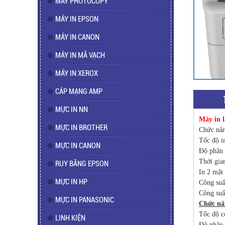
MÁY PHOTOCOPY
MÁY IN EPSON
MÁY IN CANON
MÁY IN MÃ VẠCH
MÁY IN XEROX
CÁP MẠNG AMP
MỰC IN NN
Máy in l
MỰC IN BROTHER
Chức năn
Tốc độ in
MỰC IN CANON
Độ phân 
Thới gian
RUY BĂNG EPSON
In 2 mặt
MỰC IN HP
Công suất
Công suấ
MỰC IN PANASONIC
Chức nă
Tốc độ co
LINH KIỆN
Độ phân 