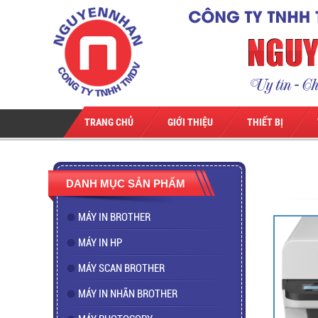
TRANG CHỦ
GIỚI THIỆU
THIẾT BỊ
DANH MỤC SẢN PHẨM
MÁY IN BROTHER
MÁY IN HP
MÁY SCAN BROTHER
MÁY IN NHÃN BROTHER