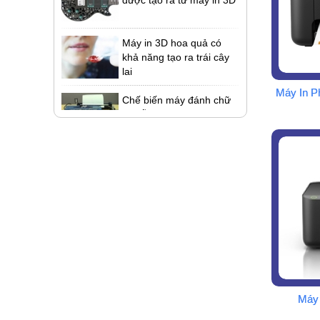
Máy in 3D hoa quả có
khả năng tạo ra trái cây
lai
Chế biến máy đánh chữ
Máy In P
"cổ lỗ sỉ" thành máy in
Kính thực tế ảo làm từ
máy in 3D
Máy 