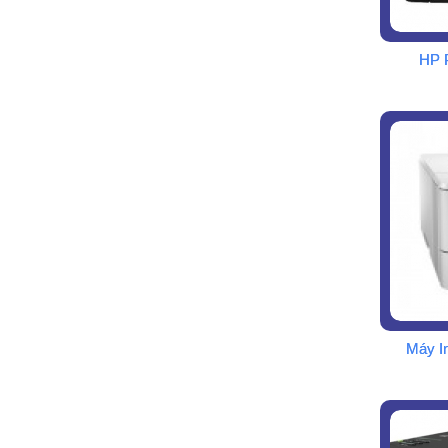
HP 
Máy I