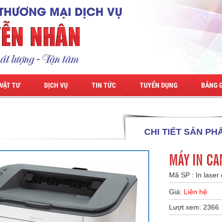
VẬT TƯ
DỊCH VỤ
TIN TỨC
TUYỂN DỤNG
BẢNG G
CHI TIẾT SẢN PH
MÁY IN C
Mã SP :
In laser
Giá:
Liên hệ
Lượt xem: 2366