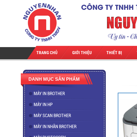
TRANG CHỦ
GIỚI THIỆU
THIẾT BỊ
DANH MỤC SẢN PHẨM
MÁY IN BROTHER
MÁY IN HP
MÁY SCAN BROTHER
MÁY IN NHÃN BROTHER