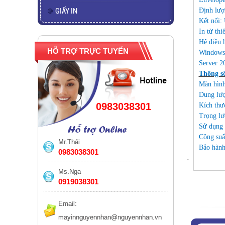
GIẤY IN
Định lượ
Kết nối:
In từ th
Hệ điều h
HỖ TRỢ TRỰC TUYẾN
Windows 
Server 20
Thông số
Màn hình
Dung lư
0983038301
Kích thư
Trọng lư
Sử dụng 
Công suấ
Mr.Thái
Bảo hành
0983038301
·
Ms.Nga
0919038301
Email:
mayinnguyennhan@nguyennhan.vn