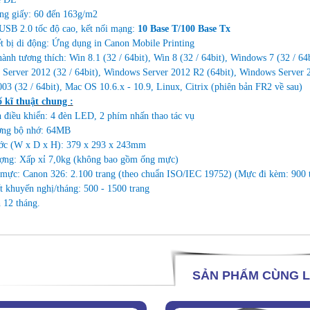
ng giấy: 60 đến 163g/m2
 USB 2.0 tốc độ cao, kết nối mạng:
10 Base T/100 Base Tx
iết bị di động: Ứng dụng in Canon Mobile Printing
ành tương thích: Win 8.1 (32 / 64bit), Win 8 (32 / 64bit), Windows 7 (32 / 64
Server 2012 (32 / 64bit), Windows Server 2012 R2 (64bit), Windows Server 2
03 (32 / 64bit), Mac OS 10.6.x - 10.9, Linux, Citrix (phiên bản FR2 về sau)
 kĩ thuật chung :
 điều khiển: 4 đèn LED, 2 phím nhấn thao tác vụ
ợng bộ nhớ: 64MB
ớc (W x D x H): 379 x 293 x 243mm
ợng: Xấp xỉ 7,0kg (không bao gồm ống mực)
mực: Canon 326: 2.100 trang (theo chuẩn ISO/IEC 19752) (Mực đi kèm: 900 
t khuyến nghị/tháng: 500 - 1500 trang
 12 tháng.
SẢN PHẨM CÙNG L