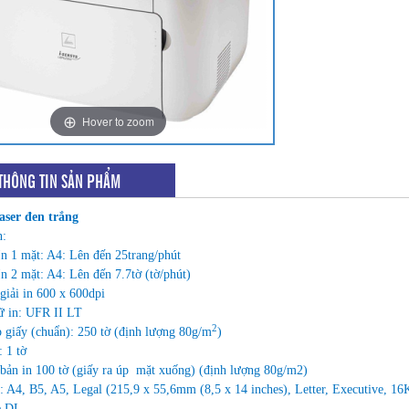
Hover to zoom
THÔNG TIN SẢN PHẨM
aser đen trắng
n:
In 1 mặt: A4: Lên đến 25trang/phút
In 2 mặt: A4: Lên đến 7.7tờ (tờ/phút)
giải in 600 x 600dpi
 in: UFR II LT
2
 giấy (chuẩn): 250 tờ (định lượng 80g/m
)
 1 tờ
bản in 100 tờ (giấy ra úp mặt xuống) (định lượng 80g/m2)
: A4, B5, A5, Legal (215,9 x 55,6mm (8,5 x 14 inches), Letter, Executive,
e DL