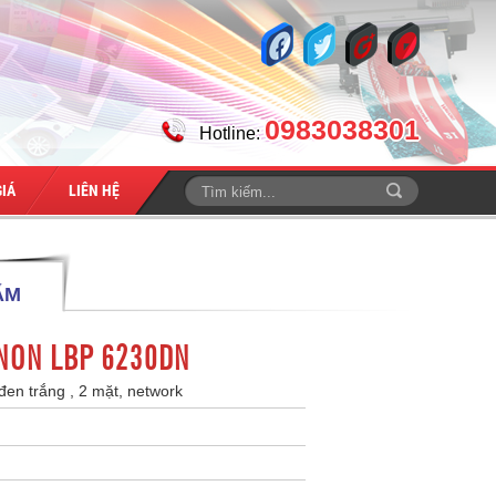
0983038301
Hotline:
IÁ
LIÊN HỆ
ẨM
ANON LBP 6230DN
 đen trắng , 2 mặt, network