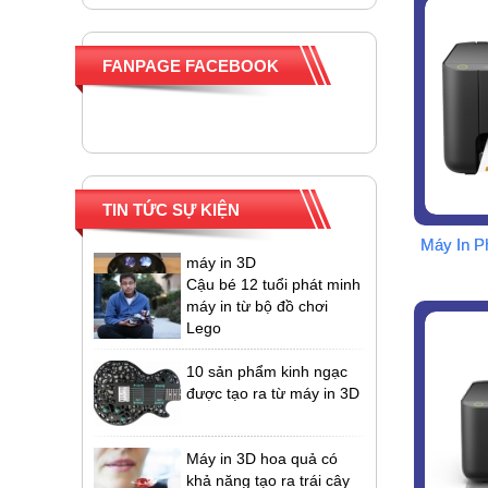
FANPAGE FACEBOOK
TIN TỨC SỰ KIỆN
Máy In P
Cậu bé 12 tuổi phát minh
máy in từ bộ đồ chơi
Lego
10 sản phẩm kinh ngạc
được tạo ra từ máy in 3D
Máy in 3D hoa quả có
khả năng tạo ra trái cây
lai