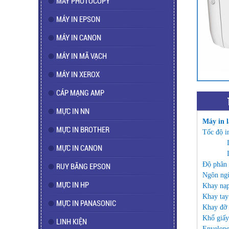
MÁY PHOTOCOPY
MÁY IN EPSON
MÁY IN CANON
MÁY IN MÃ VẠCH
MÁY IN XEROX
CÁP MẠNG AMP
MỰC IN NN
Máy in l
MỰC IN BROTHER
Tốc độ i
MỰC IN CANON
Độ phân 
RUY BĂNG EPSON
Ngôn ngữ
MỰC IN HP
Khay nạp
Khay tay:
MỰC IN PANASONIC
Khay đỡ 
Khổ giấy
LINH KIỆN
Envelop