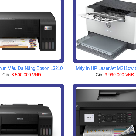
hun Màu Đa Năng Epson L3210
Máy In HP LaserJet M211dw 
Giá:
3.500.000 VNĐ
Giá:
3.990.000 VNĐ