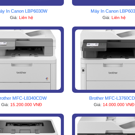
áy In Canon LBP6030W
Máy In Canon LBP60
Giá:
Liên hệ
Giá:
Liên hệ
rother MFC-L8340CDW
Brother MFC-L3760C
Giá:
15.200.000 VNĐ
Giá:
14.000.000 VNĐ