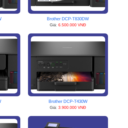
W
Brother DCP-T830DW
Giá:
6.500.000 VNĐ
W
Brother DCP-T430W
Giá:
3.900.000 VNĐ