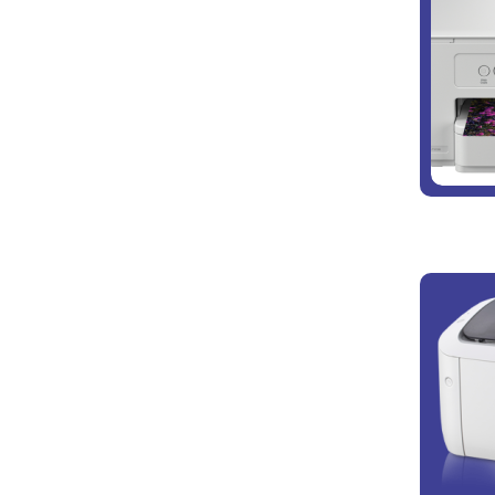
Kính thực tế ảo làm từ
máy in 3D
Ricoh giới thiệu loạt sản
phẩm in ấn mới, công bố
nhà phân phối Hà Phan