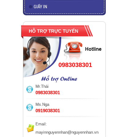
GIẤY IN
HỖ TRỢ TRỰC TUYẾN
0983038301
Mr.Thái
0983038301
Ms.Nga
0919038301
Email:
mayinnguyennhan@nguyennhan.vn