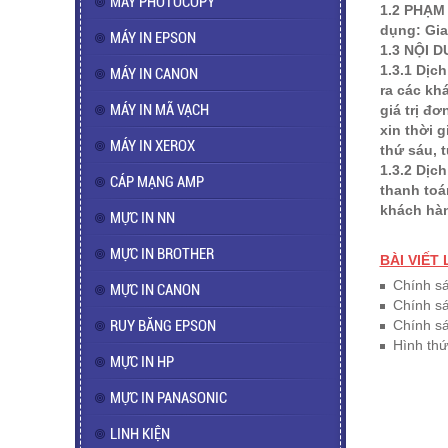
MÁY PHOTOCOPY
1.2 PHẠM 
dụng: Gia
MÁY IN EPSON
1.3 NỘI 
1.3.1 Dịc
MÁY IN CANON
ra các kh
MÁY IN MÃ VẠCH
giá trị đ
xin thời g
MÁY IN XEROX
thứ sáu, 
1.3.2 Dịc
CÁP MẠNG AMP
thanh toá
khách hàn
MỰC IN NN
MỰC IN BROTHER
BÀI VIẾT
Chính sa
MỰC IN CANON
Chính sa
RUY BĂNG EPSON
Chính sá
Hình thư
MỰC IN HP
MỰC IN PANASONIC
LINH KIỆN