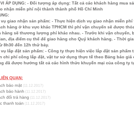
VI ÁP DỤNG: - Đối tượng áp dụng: Tất cả các khách hàng mua sản 
o nhận miễn phí nội thành thành phố Hồ Chí Minh
DUNG:
h vụ giao nhận sản phẩm: - Thực hiện dịch vụ giao nhận miễn ph
ách hàng ở khu vực khác TPHCM thì phí vận chuyển sẽ được thỏa
ơn hàng sẽ thương lượng phí khác nhau. - Trước khi vận chuyển, 
ian, địa điểm cụ thể để giao hàng cho Quý khách hàng. - Thời gian 
từ 8h30 đến 12h thứ bảy.
h vụ lắp đặt sản phẩm: - Công ty thực hiện việc lắp đặt sản phẩm 
n chi phí công lắp đặt, vật tư sử dụng thực tế theo Bảng báo giá 
g đã được hưởng tất cả các hình thức khuyến mại của công ty t
 LIÊN QUAN:
́ch bảo mật
(11.12.2017)
́ch bảo hành
(11.12.2017)
ch đổi trả hàng
(11.12.2017)
́c thanh toán
(11.12.2017)