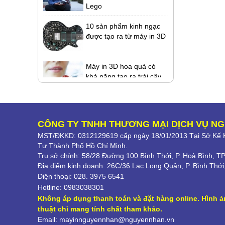
Lego
Ricoh giới thiệu loạt sản
phẩm in ấn mới, công bố
10 sản phẩm kinh ngạc
nhà phân phối Hà Phan
được tạo ra từ máy in 3D
Máy in 3D hoa quả có
khả năng tạo ra trái cây
lai
Chế biến máy đánh chữ
"cổ lỗ sỉ" thành máy in
CÔNG TY TNHH THƯƠNG MẠI DỊCH VỤ N
MST/ĐKKD: 0312129619 cấp ngày 18/01/2013 Tại Sở Kế H
Kính thực tế ảo làm từ
Tư Thành Phố Hồ Chí Minh.
máy in 3D
Trụ sở chính: 58/28 Đường 100 Bình Thới, P. Hoà Bình, T
Địa điểm kinh doanh: 26C/36 Lạc Long Quân, P. Bình Th
Điện thoại: 028. 3975 6541
Ricoh giới thiệu loạt sản
Hotline: 0983038301
phẩm in ấn mới, công bố
Kh
ông áp dụng thanh toán và đặt hàng online. Hình ả
nhà phân phối Hà Phan
thuật chỉ mang tính chất tham khảo.
Email: mayinnguyennhan@nguyennhan.vn