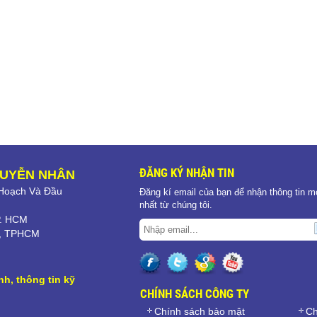
ĐĂNG KÝ NHẬN TIN
GUYỄN NHÂN
oạch Và Đầu
Đăng kí email của bạn để nhận thông tin m
nhất từ chúng tôi.
P. HCM
ới, TPHCM
nh, thông tin kỹ
CHÍNH SÁCH CÔNG TY
Chính sách bảo mật
Ch