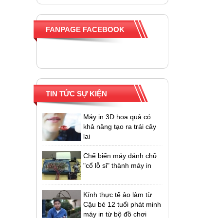
FANPAGE FACEBOOK
Cậu bé 12 tuổi phát minh
máy in từ bộ đồ chơi
Lego
10 sản phẩm kinh ngạc
được tạo ra từ máy in 3D
TIN TỨC SỰ KIỆN
Máy in 3D hoa quả có
khả năng tạo ra trái cây
lai
Chế biến máy đánh chữ
"cổ lỗ sỉ" thành máy in
Kính thực tế ảo làm từ
máy in 3D
Cậu bé 12 tuổi phát minh
máy in từ bộ đồ chơi