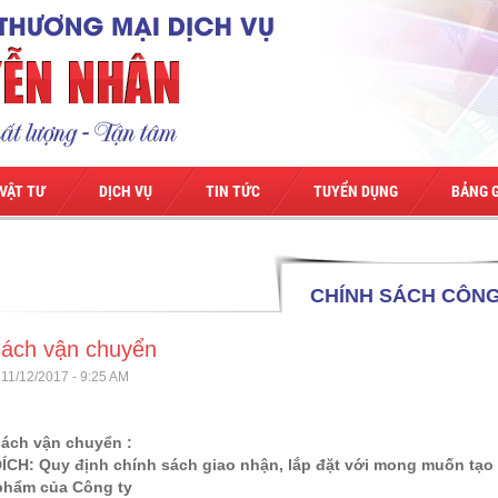
VẬT TƯ
DỊCH VỤ
TIN TỨC
TUYỂN DỤNG
BẢNG G
CHÍNH SÁCH CÔNG
ách vận chuyển
 11/12/2017 - 9:25 AM
sách vận chuyển :
ÍCH: Quy định chính sách giao nhận, lắp đặt với mong muốn tạo r
phẩm của Công ty