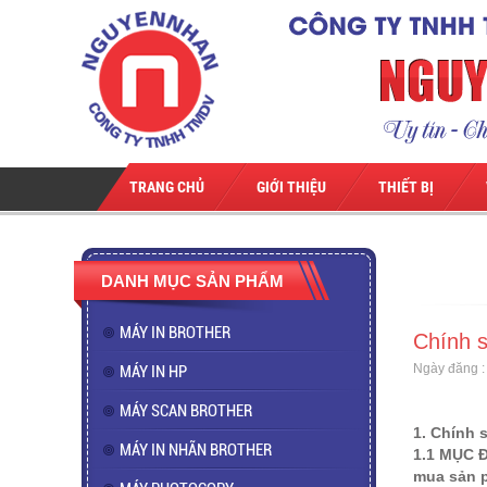
TRANG CHỦ
GIỚI THIỆU
THIẾT BỊ
DANH MỤC SẢN PHẨM
MÁY IN BROTHER
Chính s
Ngày đăng :
MÁY IN HP
MÁY SCAN BROTHER
1. Chính 
MÁY IN NHÃN BROTHER
1.1 MỤC Đ
mua sản 